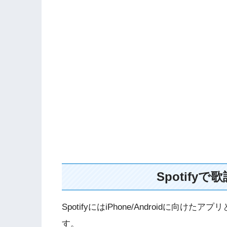
Spotify
SpotifyにはiPhone/Androidに
す。